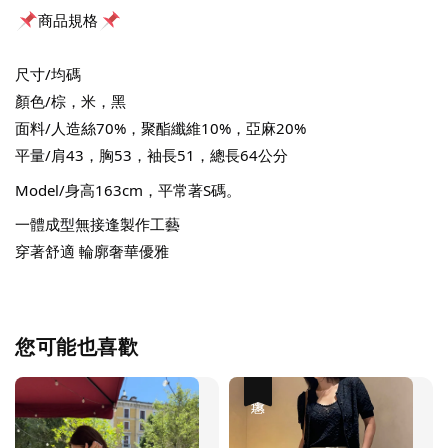
商品規格
尺寸/均碼
顏色/棕，米，黑
面料/人造絲70%，聚酯纖維10%，亞麻20%
平量/肩43，胸53，袖長51，總長64公分
Model/身高163cm，平常著S碼。
一體成型無接逢製作工藝
穿著舒適 輪廓奢華優雅 
您可能也喜歡
優惠