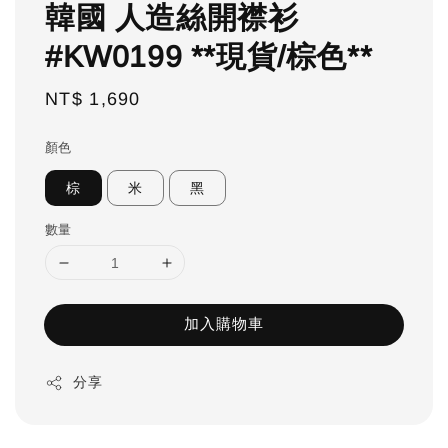
韓國 人造絲開襟衫
#KW0199 **現貨/棕色**
Regular
NT$ 1,690
price
顏色
棕
米
黑
數量
加入購物車
分享