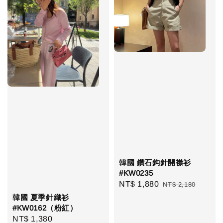
韓國 鑽石鈎針開襟衫
#KW0235
Sale
NT$ 1,880
Regular
NT$ 2,180
price
price
韓國 夏季針織衫
#KW0162（粉紅）
Regular
NT$ 1,380