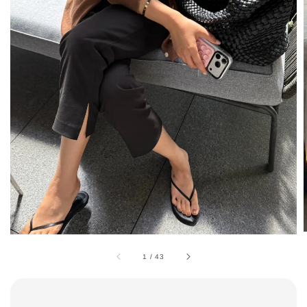
1
/
43