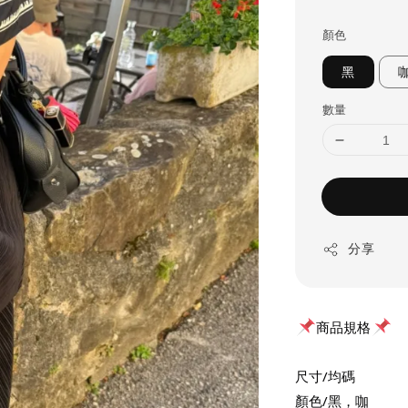
price
顏色
黑
數量
分享
商品規格
尺寸/均碼
顏色/黑，咖