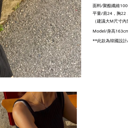
面料/聚酯纖維100
平量/肩24，胸22
（建議大M尺寸內
Model/身高16
**此款為韓國設計/