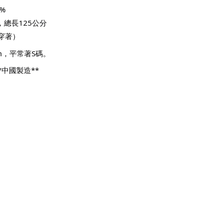
%
，總長125公分
穿著）
3cm，平常著S碼。
中國製造** 